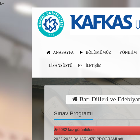
k+
ANASAYFA
BÖLÜMÜMÜZ
YÖNETİM
LISANSÜSTÜ
İLETIŞIM
Batı Dilleri ve Edebiya
Sınav Programı
2082 kez görüntülendi.
2022-2023 BAHAR VİZE PROGRAMI.pdf