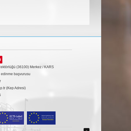
Rektörlüğü (36100) Merkez / KARS
gi edinme başvurusu
r
tr (Kep Adresi)
6