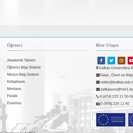
Öğrenci
Bize Ulaşın
Akademik Takvim
Öğrenci Bilgi Sistemi
Kafkas Üniversitesi 
Mezun Bilgi Sistemi
Talep , Öneri ve Bil
Kütüphane
rektor@kafkas.edu.t
Mevlana
kafkasunv@hs01.kep.
Farabi
0 (474) 225 11 50-5
Erasmus
0 (474) 225 11 60