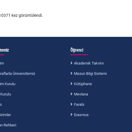
0371 kez görüntülendi.
itemiz
Öğrenci
im
Akademik Takvim
aflarla Üniversitemiz
Mezun Bilgi Sistemi
im Kurulu
Kütüphane
 Kurulu
Mevlana
o
Farabi
Birimler
Erasmus
on Rehberi