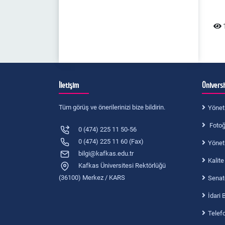
1
İletişim
Ünivers
Tüm görüş ve önerilerinizi bize bildirin.
Yönet
Fotoğr
0 (474) 225 11 50-56
0 (474) 225 11 60 (Fax)
Yönet
bilgi@kafkas.edu.tr
Kalite
Kafkas Üniversitesi Rektörlüğü
(36100) Merkez / KARS
Senat
İdari 
Telef