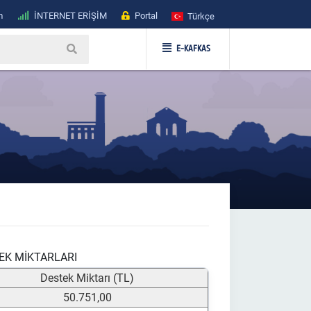
m
İNTERNET ERİŞİM
Portal
Türkçe
E-KAFKAS
K MİKTARLARI
Destek Miktarı (TL)
50.751,00