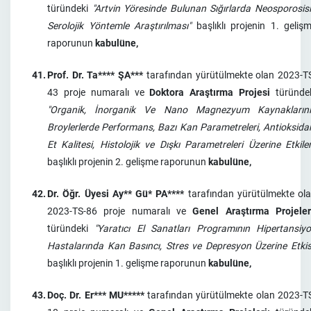
türündeki
"Artvin Yöresinde Bulunan Sığırlarda Neosporosis
Serolojik Yöntemle Araştırılması"
başlıklı projenin 1. geliş
raporunun
kabulüne,
41.
Prof. Dr. Ta**** ŞA***
tarafından yürütülmekte olan 2023-T
43 proje numaralı ve
Doktora Araştırma Projesi
türünde
"Organik, İnorganik Ve Nano Magnezyum Kaynakların
Broylerlerde Performans, Bazı Kan Parametreleri, Antioksida
Et Kalitesi, Histolojik ve Dışkı Parametreleri Üzerine Etkiler
başlıklı projenin 2. gelişme raporunun
kabulüne,
42.
Dr. Öğr. Üyesi Ay** Gü* PA****
tarafından yürütülmekte ol
2023-TS-86 proje numaralı ve
Genel Araştırma Projeler
türündeki
"Yaratıcı El Sanatları Programının Hipertansiy
Hastalarında Kan Basıncı, Stres ve Depresyon Üzerine Etkis
başlıklı projenin 1. gelişme raporunun
kabulüne,
43.
Doç. Dr. Er*** MU*****
tarafından yürütülmekte olan 2023-T