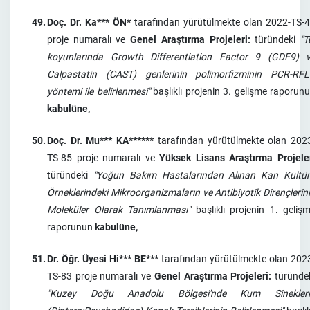
49.
Doç. Dr. Ka*** ÖN*
tarafından yürütülmekte olan 2022-TS-
proje numaralı ve
Genel Araştırma Projeleri:
türündeki
"T
koyunlarında Growth Differentiation Factor 9 (GDF9) 
Calpastatin (CAST) genlerinin polimorfizminin PCR-RF
yöntemi ile belirlenmesi"
başlıklı projenin 3. gelişme raporun
kabulüne,
50.
Doç. Dr. Mu*** KA******
tarafından yürütülmekte olan 202
TS-85 proje numaralı ve
Yüksek Lisans Araştırma Projele
türündeki
"Yoğun Bakım Hastalarından Alınan Kan Kültü
Örneklerindeki Mikroorganizmaların ve Antibiyotik Dirençlerin
Moleküler Olarak Tanımlanması"
başlıklı projenin 1. geliş
raporunun
kabulüne,
51.
Dr. Öğr. Üyesi Hi*** BE***
tarafından yürütülmekte olan 202
TS-83 proje numaralı ve
Genel Araştırma Projeleri:
türünde
"Kuzey Doğu Anadolu Bölgesi'nde Kum Sinekleri