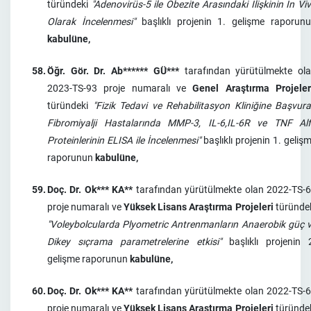
türündeki
"Adenovirüs-5 ile Obezite Arasındaki İlişkinin İn Vi
Olarak İncelenmesi"
başlıklı projenin 1. gelişme raporun
kabulüne,
58.
Öğr. Gör. Dr. Ab****** GÜ***
tarafından yürütülmekte ol
2023-TS-93 proje numaralı ve
Genel Araştırma Projeler
türündeki
"Fizik Tedavi ve Rehabilitasyon Kliniğine Başvur
Fibromiyalji Hastalarında MMP-3, IL-6,IL-6R ve TNF Al
Proteinlerinin ELISA ile İncelenmesi"
başlıklı projenin 1. geliş
raporunun
kabulüne,
59.
Doç. Dr. Ok*** KA**
tarafından yürütülmekte olan 2022-TS-
proje numaralı ve
Yüksek Lisans Araştırma Projeleri
türünde
"Voleybolcularda Plyometric Antrenmanların Anaerobik güç 
Dikey sıçrama parametrelerine etkisi"
başlıklı projenin 
gelişme raporunun
kabulüne,
60.
Doç. Dr. Ok*** KA**
tarafından yürütülmekte olan 2022-TS-
proje numaralı ve
Yüksek Lisans Araştırma Projeleri
türünde