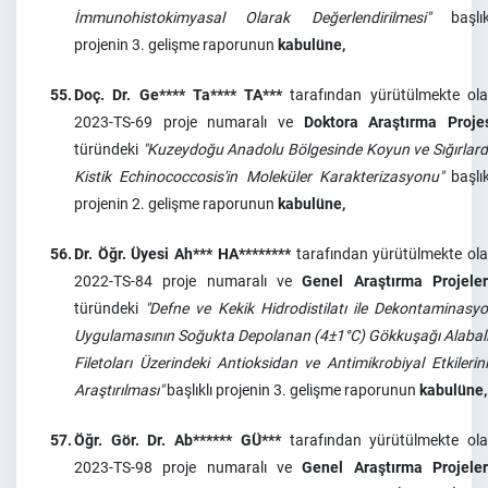
İmmunohistokimyasal Olarak Değerlendirilmesi"
başlık
projenin 3. gelişme raporunun
kabulüne,
55.
Doç. Dr. Ge**** Ta**** TA***
tarafından yürütülmekte ol
2023-TS-69 proje numaralı ve
Doktora Araştırma Proje
türündeki
"Kuzeydoğu Anadolu Bölgesinde Koyun ve Sığırlar
Kistik Echinococcosis'in Moleküler Karakterizasyonu"
başlık
projenin 2. gelişme raporunun
kabulüne,
56.
Dr. Öğr. Üyesi Ah*** HA********
tarafından yürütülmekte ol
2022-TS-84 proje numaralı ve
Genel Araştırma Projeler
türündeki
"Defne ve Kekik Hidrodistilatı ile Dekontaminasy
Uygulamasının Soğukta Depolanan (4±1°C) Gökkuşağı Alabal
Filetoları Üzerindeki Antioksidan ve Antimikrobiyal Etkilerin
Araştırılması"
başlıklı projenin 3. gelişme raporunun
kabulüne,
57.
Öğr. Gör. Dr. Ab****** GÜ***
tarafından yürütülmekte ol
2023-TS-98 proje numaralı ve
Genel Araştırma Projeler