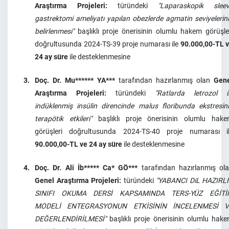
Araştırma Projeleri:
türündeki
"Laparaskopik slee
gastrektomi ameliyatı yapılan obezlerde agmatin seviyelerin
belirlenmesi"
başlıklı proje önerisinin olumlu hakem görüşle
doğrultusunda 2024-TS-39 proje numarası ile
90.000,00-TL 
24 ay süre
ile desteklenmesine
3.
Doç. Dr. Mu****** YA***
tarafından hazırlanmış olan
Gen
Araştırma Projeleri:
türündeki
"Ratlarda letrozol i
indüklenmiş insülin direncinde malus floribunda ekstresin
terapötik etkileri"
başlıklı proje önerisinin olumlu hak
görüşleri doğrultusunda 2024-TS-40 proje numarası i
90.000,00-TL ve 24 ay süre
ile desteklenmesine
4.
Doç. Dr. Ali İb***** Ca* GÖ***
tarafından hazırlanmış ol
Genel Araştırma Projeleri:
türündeki
"YABANCI DiL HAZIRL
SINIFI OKUMA DERSİ KAPSAMINDA TERS-YÜZ EĞİTİ
MODELİ ENTEGRASYONUN ETKİSİNİN İNCELENMESİ V
DEĞERLENDİRİLMESİ"
başlıklı proje önerisinin olumlu hak