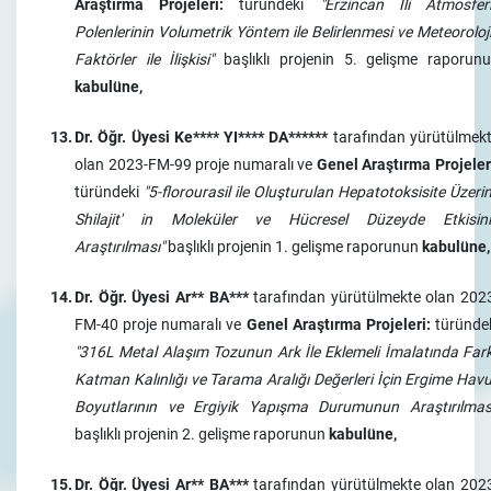
Araştırma Projeleri:
türündeki
"Erzincan İli Atmosfer
Polenlerinin Volumetrik Yöntem ile Belirlenmesi ve Meteoroloj
Faktörler ile İlişkisi"
başlıklı projenin 5. gelişme raporun
kabulüne,
13.
Dr. Öğr. Üyesi Ke**** YI**** DA******
tarafından yürütülmek
olan 2023-FM-99 proje numaralı ve
Genel Araştırma Projeler
türündeki
"5-florourasil ile Oluşturulan Hepatotoksisite Üzeri
Shilajit' in Moleküler ve Hücresel Düzeyde Etkisin
Araştırılması"
başlıklı projenin 1. gelişme raporunun
kabulüne,
14.
Dr. Öğr. Üyesi Ar** BA***
tarafından yürütülmekte olan 202
FM-40 proje numaralı ve
Genel Araştırma Projeleri:
türünde
"316L Metal Alaşım Tozunun Ark İle Eklemeli İmalatında Fark
Katman Kalınlığı ve Tarama Aralığı Değerleri İçin Ergime Hav
Boyutlarının ve Ergiyik Yapışma Durumunun Araştırılmas
başlıklı projenin 2. gelişme raporunun
kabulüne,
15.
Dr. Öğr. Üyesi Ar** BA***
tarafından yürütülmekte olan 202