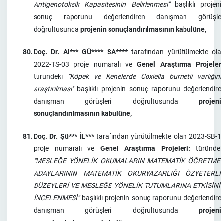
Antigenotoksik Kapasitesinin Belirlenmesi"
başlıklı projen
sonuç raporunu değerlendiren danışman görüşler
doğrultusunda
projenin sonuçlandırılmasının kabulüne,
80.
Doç. Dr. Al*** GÜ**** SA****
tarafından yürütülmekte ol
2022-TS-03 proje numaralı ve
Genel Araştırma Projeler
türündeki
"Köpek ve Kenelerde Coxiella burnetii varlığın
araştırılması"
başlıklı projenin sonuç raporunu değerlendir
danışman görüşleri doğrultusunda
projen
sonuçlandırılmasının kabulüne,
81.
Doç. Dr. Şü*** İL***
tarafından yürütülmekte olan 2023-SB-
proje numaralı ve
Genel Araştırma Projeleri:
türünde
"MESLEĞE YÖNELİK OKUMALARIN MATEMATİK ÖĞRETME
ADAYLARININ MATEMATİK OKURYAZARLIĞI ÖZYETERLİ
DÜZEYLERİ VE MESLEĞE YÖNELİK TUTUMLARINA ETKİSİN
İNCELENMESİ"
başlıklı projenin sonuç raporunu değerlendir
danışman görüşleri doğrultusunda
projen