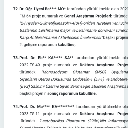
72.
Dr. Öğr. Üyesi Ba**** MO*
tarafından yürütülmekte olan 202
FM-64 proje numaralı ve
Genel Araştırma Projeleri:
türünde
"2-(Tiyofen-2-ilmetil)kinazolin-4(3H)-on'dan Türetilen Yeni Schi
Bazlarının Leishmania major ve Leishmania donovani Türleri
Karşı Antileishmanial Aktivitesinin İncelenmesi"
başlıklı projen
2. gelişme raporunun
kabulüne,
73.
Prof. Dr. Eb** KA***** SA**
tarafından yürütülmekte ol
2022-TS-49 proje numaralı ve
Doktora Araştırma Proje
türündeki
"Monosodyum Glutamat (MSG) Uygulana
Sıçanların Uterus Dokusunda Endotelin-1 (ET-1) ve Endotelin
(ET-2) Salınımı Üzerine Siyah Sarımsağın Etkisinin Araştırılmas
başlıklı projenin
sonuç raporunun kabulüne,
74.
Prof. Dr. Ma**** KA**********
tarafından yürütülmekte ol
2023-TS-11 proje numaralı ve
Doktora Araştırma Proje
türündeki
"Lactobacillus Plantarum (299v)'Nin İnflamasy