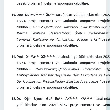
başlıklı projenin 1. gelişme raporunun
kabulüne,
10.
Doç. Dr. Mü****** ÖL***
tarafından yürütülmekte olan 202
TS-24 proje numaralı ve
Güdümlü Araştırma Projele
türündeki
"Kars ili Şartlarında Yumurtacı Tavuk Yetiştiriciliğin
Karma Yemlerde Resveratrolün Üretim Performansın
Yumurta Kalitesine ve Antioksidan üzerine etkisi"
başlık
projenin 2. gelişme raporunun
kabulüne,
11.
Prof. Dr. Ya*** ÖZ*******
tarafından yürütülmekte olan 202
TS-64 proje numaralı ve
Güdümlü Araştırma Projele
türündeki
"Dondurulmuş-Çözdürülmüş Beefmaster Sığ
Embriyolarının Transfer Başarısına Bazı Faktörlerin ve Fark
Senkronizasyon Protokollerinin Etkisinin Araştırılması"
başlık
projenin 3. gelişme raporunun
kabulüne,
12.
Dr. Öğr. Üyesi Gü* Es** AK***** KA*****
tarafınd
yürütülmekte olan 2021-FM-57 proje numaralı ve
Gen