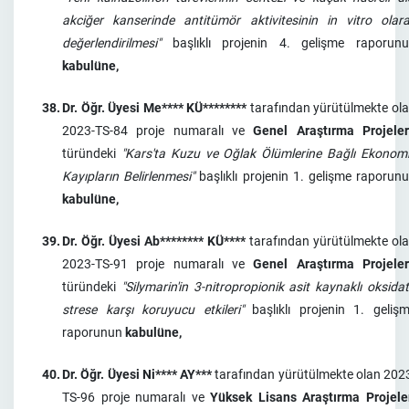
akciğer kanserinde antitümör aktivitesinin in vitro olar
değerlendirilmesi"
başlıklı projenin 4. gelişme raporun
kabulüne,
38.
Dr. Öğr. Üyesi Me**** KÜ********
tarafından yürütülmekte ol
2023-TS-84 proje numaralı ve
Genel Araştırma Projeler
türündeki
"Kars'ta Kuzu ve Oğlak Ölümlerine Bağlı Ekonom
Kayıpların Belirlenmesi"
başlıklı projenin 1. gelişme raporun
kabulüne,
39.
Dr. Öğr. Üyesi Ab******** KÜ****
tarafından yürütülmekte ol
2023-TS-91 proje numaralı ve
Genel Araştırma Projeler
türündeki
"Silymarin'in 3-nitropropionik asit kaynaklı oksidat
strese karşı koruyucu etkileri"
başlıklı projenin 1. geliş
raporunun
kabulüne,
40.
Dr. Öğr. Üyesi Ni**** AY***
tarafından yürütülmekte olan 202
TS-96 proje numaralı ve
Yüksek Lisans Araştırma Projele