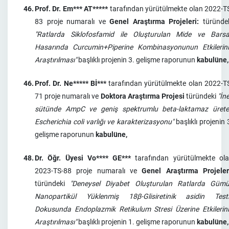
46.
Prof. Dr. Em*** AT*****
tarafından yürütülmekte olan 2022-T
83 proje numaralı ve
Genel Araştırma Projeleri:
türünde
"Ratlarda Siklofosfamid ile Oluşturulan Mide ve Bars
Hasarında Curcumin+Piperine Kombinasyonunun Etkilerin
Araştırılması"
başlıklı projenin 3. gelişme raporunun
kabulüne,
46.
Prof. Dr. Ne***** Bİ***
tarafından yürütülmekte olan 2022-T
71 proje numaralı ve
Doktora Araştırma Projesi
türündeki
"İn
sütünde AmpC ve geniş spektrumlu beta-laktamaz üret
Escherichia coli varlığı ve karakterizasyonu"
başlıklı projenin 
gelişme raporunun
kabulüne,
48.
Dr. Öğr. Üyesi Vo**** GE***
tarafından yürütülmekte ol
2023-TS-88 proje numaralı ve
Genel Araştırma Projeler
türündeki
"Deneysel Diyabet Oluşturulan Ratlarda Güm
Nanopartikül Yüklenmiş 18β-Glisiretinik asidin Test
Dokusunda Endoplazmik Retikulum Stresi Üzerine Etkilerin
Araştırılması"
başlıklı projenin 1. gelişme raporunun
kabulüne,