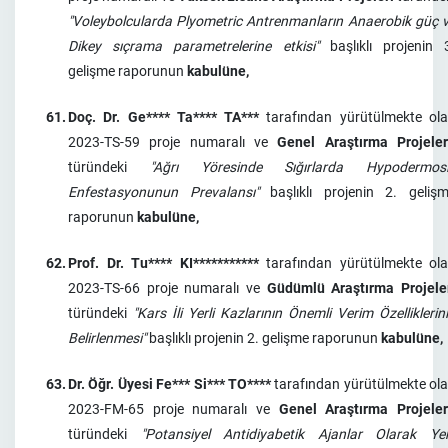
"Voleybolcularda Plyometric Antrenmanların Anaerobik güç 
Dikey sıçrama parametrelerine etkisi"
başlıklı projenin 
gelişme raporunun
kabulüne,
61.
Doç. Dr. Ge**** Ta**** TA***
tarafından yürütülmekte ol
2023-TS-59 proje numaralı ve
Genel Araştırma Projeler
türündeki
"Ağrı Yöresinde Sığırlarda Hypodermos
Enfestasyonunun Prevalansı"
başlıklı projenin 2. geliş
raporunun
kabulüne,
62.
Prof. Dr. Tu**** KI***********
tarafından yürütülmekte ol
2023-TS-66 proje numaralı ve
Güdümlü Araştırma Projele
türündeki
"Kars İli Yerli Kazlarının Önemli Verim Özelliklerin
Belirlenmesi"
başlıklı projenin 2. gelişme raporunun
kabulüne,
63.
Dr. Öğr. Üyesi Fe*** Si*** TO****
tarafından yürütülmekte ol
2023-FM-65 proje numaralı ve
Genel Araştırma Projeler
türündeki
"Potansiyel Antidiyabetik Ajanlar Olarak Ye