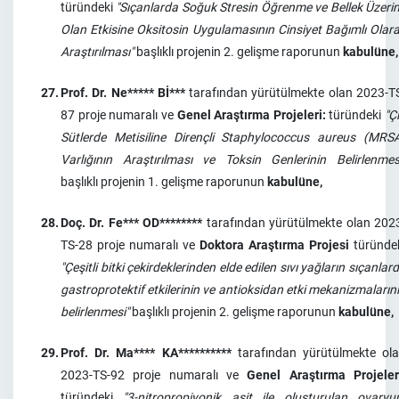
türündeki
"Sıçanlarda Soğuk Stresin Öğrenme ve Bellek Üzeri
Olan Etkisine Oksitosin Uygulamasının Cinsiyet Bağımlı Olar
Araştırılması"
başlıklı projenin 2. gelişme raporunun
kabulüne,
27.
Prof. Dr. Ne***** Bİ***
tarafından yürütülmekte olan 2023-T
87 proje numaralı ve
Genel Araştırma Projeleri:
türündeki
"Ç
Sütlerde Metisiline Dirençli Staphylococcus aureus (MRS
Varlığının Araştırılması ve Toksin Genlerinin Belirlenmes
başlıklı projenin 1. gelişme raporunun
kabulüne,
28.
Doç. Dr. Fe*** OD********
tarafından yürütülmekte olan 202
TS-28 proje numaralı ve
Doktora Araştırma Projesi
türünde
"Çeşitli bitki çekirdeklerinden elde edilen sıvı yağların sıçanlar
gastroprotektif etkilerinin ve antioksidan etki mekanizmaların
belirlenmesi"
başlıklı projenin 2. gelişme raporunun
kabulüne,
29.
Prof. Dr. Ma**** KA**********
tarafından yürütülmekte ol
2023-TS-92 proje numaralı ve
Genel Araştırma Projeler
türündeki
"3-nitropropiyonik asit ile oluşturulan ovary