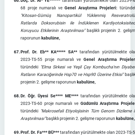
66.
Doç. Dr. Al* YE******
tarafından yürütülmekte olan 2023-F
68 proje numaralı ve
Genel Araştırma Projeleri:
türünde
"Kitosan-Gümüş Nanopartikül Yüklenmiş Resveratrol
Ratlarda Doksorubisin ile İndüklenen Kardiyotoksisite
Koruyucu Etkilerinin Araştırılması"
başlıklı projenin 2. geliş
raporunun
kabulüne,
67.
Prof. Dr. Eb** KA***** SA**
tarafından yürütülmekte ol
2023-TS-55 proje numaralı ve
Genel Araştırma Projeler
türündeki
"Elma Sirkesi ve Yeşil Çay Kombucha'nın Diyabet
Ratların Karaciğerinde Hsp70 ve Hsp90 Üzerine Etkisi"
başlık
projenin 2. gelişme raporunun
kabulüne,
68.
Dr. Öğr. Üyesi Se**** ME****
tarafından yürütülmekte ol
2023-TS-60 proje numaralı ve
Güdümlü Araştırma Projele
türündeki
"Makrosefali Etiyolojisinin Tüm Genom Dizileme i
Araştırılması"
başlıklı projenin 2. gelişme raporunun
kabulüne,
69.
Prof. Dr. Fa*** BÜ***
tarafından yürütülmekte olan 2023-TS-