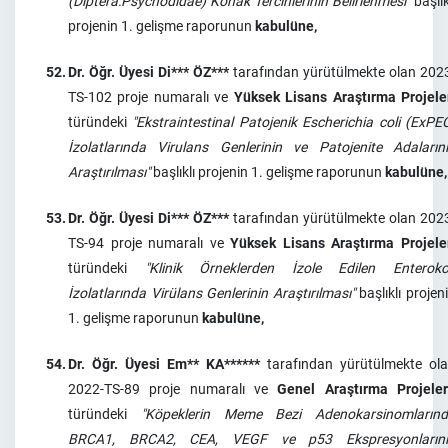
(Diptera:Psychodidae) Konak Tercihlerinin Belirlenmesi"
başlık
projenin 1. gelişme raporunun
kabulüne,
52.
Dr. Öğr. Üyesi Di*** ÖZ***
tarafından yürütülmekte olan 202
TS-102 proje numaralı ve
Yüksek Lisans Araştırma Projele
türündeki
"Ekstraintestinal Patojenik Escherichia coli (ExPE
İzolatlarında Virulans Genlerinin ve Patojenite Adaların
Araştırılması"
başlıklı projenin 1. gelişme raporunun
kabulüne,
53.
Dr. Öğr. Üyesi Di*** ÖZ***
tarafından yürütülmekte olan 202
TS-94 proje numaralı ve
Yüksek Lisans Araştırma Projele
türündeki
"Klinik Örneklerden İzole Edilen Enterok
İzolatlarında Virülans Genlerinin Araştırılması"
başlıklı projen
1. gelişme raporunun
kabulüne,
54.
Dr. Öğr. Üyesi Em** KA******
tarafından yürütülmekte ol
2022-TS-89 proje numaralı ve
Genel Araştırma Projeler
türündeki
"Köpeklerin Meme Bezi Adenokarsinomların
BRCA1, BRCA2, CEA, VEGF ve p53 Ekspresyonlarını