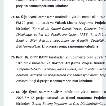
Süreci Üzerine Etkisinin İnvivo Ve İnvitro Araştırılması"
başlık
projenin
sonuç raporunun kabulüne,
75.
Dr. Öğr. Üyesi Do*** İL***
tarafından yürütülmekte olan 202
FM-72 proje numaralı ve
Yüksek Lisans Araştırma Projele
türündeki
"Kars İlinde Yabani Olarak Yayılış Gösteren Yon
(Medicago sativa L.) Popülasyonlarının i-PBS (inter-Prim
Binding Site) Retrotranspozonları ile Genetik Çeşitliliğin
Belirlenmesi"
başlıklı projenin
sonuç raporunun kabulüne,
76.
Prof. Dr. Ci*** KA***
tarafından yürütülmekte olan 2021-T
102 proje numaralı ve
Doktora Araştırma Projesi
türünde
"Prepubertal Kızıl Tilkilerde (vulpes vulpes) serum anti-mülleri
hormon, östrojen ve progesteron konsantrasyonlarının tesp
edilmesi"
başlıklı projenin
sonuç raporunun kabulüne,
77.
Dr. Öğr. Üyesi Mu****** GÜ***
tarafından yürütülmekte ol
2023-FM-12 proje numaralı ve
Genel Araştırma Projeler
türündeki
"Beton Basınç Dayanımı ve Geri Dönüştürülmüş L