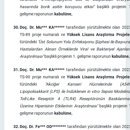
hasarında borik asitin koruyucu etkisi"
başlıklı projenin 
gelişme raporunun
kabulüne,
30.
Doç. Dr. Mu*** KA******
tarafından yürütülmekte olan 202
TS-89 proje numaralı ve
Yüksek Lisans Araştırma Projele
türündeki
"Üst Solunum Yolu Enfeksiyonu Şüphesi ile Başvur
Hastalardan Alınan Örneklerde Viral ve Bakteriyel Ajanlar
Araştırılması"
başlıklı projenin 1. gelişme raporunun
kabulüne,
31.
Doç. Dr. Mu*** KA******
tarafından yürütülmekte olan 202
TS-90 proje numaralı ve
Yüksek Lisans Araştırma Projele
türündeki
"Akciğer Kanseri Hücrelerinde (A549
Lipopolisakkarit (LPS) ile İndüklenen in vitro Sepsis Modelin
Toll-Like Reseptör 4 (TLR4) Reseptörünün Baskılanma
Üzerine Hiperisinin Etkilerinin Araştırılması"
başlıklı projenin 
gelişme raporunun
kabulüne,
32.
Doç. Dr. Fe*** OD********
tarafından yürütülmekte olan 202