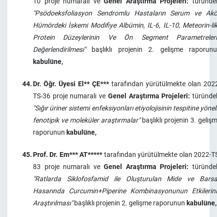
10 proje numaralı ve
Genel Araştırma Projeleri:
türünde
"Psödoeksfoliasyon Sendromlu Hastaların Serum ve Ak
Hümördeki İskemi Modifiye Albümin, IL-6, IL-10, Meteorin-li
Protein Düzeylerinin Ve Ön Segment Parametreler
Değerlendirilmesi"
başlıklı projenin 2. gelişme raporun
kabulüne,
44.
Dr. Öğr. Üyesi El** ÇE***
tarafından yürütülmekte olan 202
TS-36 proje numaralı ve
Genel Araştırma Projeleri:
türünde
"Sığır üriner sistemi enfeksiyonları etiyolojisinin tespitine yönel
fenotipik ve moleküler araştırmalar"
başlıklı projenin 3. geliş
raporunun
kabulüne,
45.
Prof. Dr. Em*** AT*****
tarafından yürütülmekte olan 2022-T
83 proje numaralı ve
Genel Araştırma Projeleri:
türünde
"Ratlarda Siklofosfamid ile Oluşturulan Mide ve Bars
Hasarında Curcumin+Piperine Kombinasyonunun Etkilerin
Araştırılması"
başlıklı projenin 2. gelişme raporunun
kabulüne,