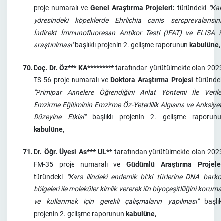
proje numaralı ve
Genel Araştırma Projeleri:
türündeki
"Ka
yöresindeki köpeklerde Ehrlichia canis seroprevalansın
İndirekt İmmunofluoresan Antikor Testi (IFAT) ve ELISA i
araştırılması"
başlıklı projenin 2. gelişme raporunun
kabulüne,
70.
Doç. Dr. Öz*** KA*********
tarafından yürütülmekte olan 202
TS-56 proje numaralı ve
Doktora Araştırma Projesi
türünde
"Primipar Annelere Öğrendiğini Anlat Yöntemi İle Veril
Emzirme Eğitiminin Emzirme Öz-Yeterlilik Algısına ve Anksiye
Düzeyine Etkisi"
başlıklı projenin 2. gelişme raporun
kabulüne,
71.
Dr. Öğr. Üyesi As*** UL**
tarafından yürütülmekte olan 202
FM-35 proje numaralı ve
Güdümlü Araştırma Projele
türündeki
"Kars ilindeki endemik bitki türlerine DNA bark
bölgeleri ile moleküler kimlik vererek ilin biyoçeşitliliğini korum
ve kullanmak için gerekli çalışmaların yapılması"
başlık
projenin 2. gelişme raporunun
kabulüne,