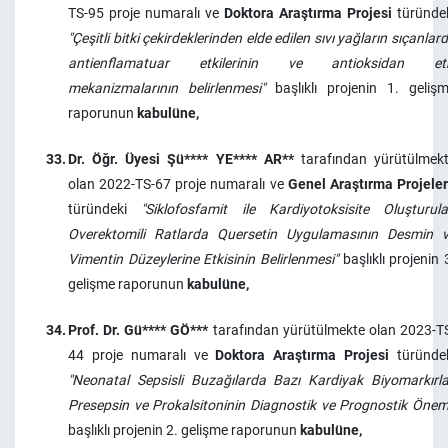
TS-95 proje numaralı ve
Doktora Araştırma Projesi
türünde
"Çeşitli bitki çekirdeklerinden elde edilen sıvı yağların sıçanlar
antienflamatuar etkilerinin ve antioksidan etk
mekanizmalarının belirlenmesi"
başlıklı projenin 1. geliş
raporunun
kabulüne,
33.
Dr. Öğr. Üyesi Şü**** YE**** AR**
tarafından yürütülmek
olan 2022-TS-67 proje numaralı ve
Genel Araştırma Projeler
türündeki
"Siklofosfamit ile Kardiyotoksisite Oluşturul
Overektomili Ratlarda Quersetin Uygulamasının Desmin 
Vimentin Düzeylerine Etkisinin Belirlenmesi"
başlıklı projenin 
gelişme raporunun
kabulüne,
34.
Prof. Dr. Gü**** GÖ***
tarafından yürütülmekte olan 2023-T
44 proje numaralı ve
Doktora Araştırma Projesi
türünde
"Neonatal Sepsisli Buzağılarda Bazı Kardiyak Biyomarkırla
Presepsin ve Prokalsitoninin Diagnostik ve Prognostik Önem
başlıklı projenin 2. gelişme raporunun
kabulüne,