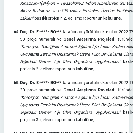
Kinazolin-4(3H)-on -- Tiyazolidin-2,4-dion Hibritlerinin Sentezi
Aldoz Redüktaz ve α-Glikozidaz Enzimleri Üzerine İnhibisy
Etkileri"
başlıklı projenin 2. gelişme raporunun
kabulüne,
64.
Doç. Dr. Er***** BO***
tarafından yürütülmekte olan 2022-T
30 proje numaralı ve
Genel Araştırma Projeleri:
türünde
"Korozyon Tekniğinin Anatomi Eğitimi İçin İnsan Kadavrası
Uygulama Zeminini Oluşturmak Üzere Pilot Bir Çalışma Olar
Sığırdaki Damar Ağı Olan Organlara Uygulanması"
başlık
projenin 2. gelişme raporunun
kabulüne,
65.
Doç. Dr. Er***** BO***
tarafından yürütülmekte olan 2022-T
30 proje numaralı ve
Genel Araştırma Projeleri:
türünde
"Korozyon Tekniğinin Anatomi Eğitimi İçin İnsan Kadavrası
Uygulama Zeminini Oluşturmak Üzere Pilot Bir Çalışma Olar
Sığırdaki Damar Ağı Olan Organlara Uygulanması"
başlık
projenin 3. gelişme raporunun
kabulüne,