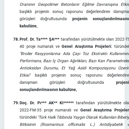
Oranının Geopolimer Betonların Eğilme Davranışına Etkis
başlıklı projenin sonuç raporunu değerlendiren danışm
görüşleri doğrultusunda
projenin sonuçlandırılmasın
kabulüne,
78.
Prof. Dr. Ta**** ŞA***
tarafından yürütülmekte olan 2022-T
40 proje numaralı ve
Genel Araştırma Projeleri:
türünde
"Broiler Rasyyonlarına Ada Çayı Toz Ekstraktı Kullanımın
Performans, Bazı İç Organ Ağırlıkları, Bazı Kan Parametreler
Antioksidan Durumu, Et Yağ Asidi Kompozisyonu Üzeri
Etkisi"
başlıklı projenin sonuç raporunu değerlendir
danışman görüşleri doğrultusunda
projen
sonuçlandırılmasının kabulüne,
79.
Doç. Dr. Pı*** AK** KI******
tarafından yürütülmekte ol
2022-FM-35 proje numaralı ve
Genel Araştırma Projeler
türündeki
"Türk Halk Tıbbında Yaygın Olarak Kullanılan Biberi
Bitkisinin (Rosmarinus officinalis L.) Antidiyabetik 