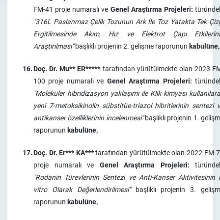
FM-41 proje numaralı ve
Genel Araştırma Projeleri:
türünde
"316L Paslanmaz Çelik Tozunun Ark İle Toz Yatakta Tek Çiz
Ergitilmesinde Akım, Hız ve Elektrot Çapı Etkilerin
Araştırılması"
başlıklı projenin 2. gelişme raporunun
kabulüne,
16.
Doç. Dr. Mu** ER*****
tarafından yürütülmekte olan 2023-F
100 proje numaralı ve
Genel Araştırma Projeleri:
türünde
"Moleküler hibridizasyon yaklaşımı ile Klik kimyası kullanılar
yeni 7-metoksikinolin sübstitüe-triazol hibritlerinin sentezi 
antikanser özelliklerinin incelenmesi"
başlıklı projenin 1. geliş
raporunun
kabulüne,
17.
Doç. Dr. Er*** KA***
tarafından yürütülmekte olan 2022-FM-
proje numaralı ve
Genel Araştırma Projeleri:
türünde
"Rodanin Türevlerinin Sentezi ve Anti-Kanser Aktivitesinin 
vitro Olarak Değerlendirilmesi"
başlıklı projenin 3. geliş
raporunun
kabulüne,