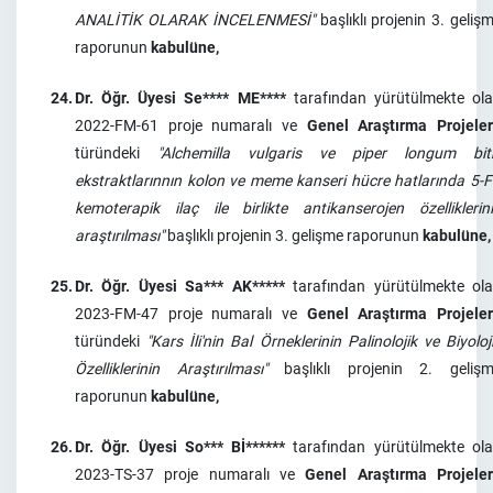
ANALİTİK OLARAK İNCELENMESİ"
başlıklı projenin 3. geliş
raporunun
kabulüne,
24.
Dr. Öğr. Üyesi Se**** ME****
tarafından yürütülmekte ol
2022-FM-61 proje numaralı ve
Genel Araştırma Projeler
türündeki
"Alchemilla vulgaris ve piper longum bit
ekstraktlarınnın kolon ve meme kanseri hücre hatlarında 5-
kemoterapik ilaç ile birlikte antikanserojen özelliklerin
araştırılması"
başlıklı projenin 3. gelişme raporunun
kabulüne,
25.
Dr. Öğr. Üyesi Sa*** AK*****
tarafından yürütülmekte ol
2023-FM-47 proje numaralı ve
Genel Araştırma Projeler
türündeki
"Kars İli'nin Bal Örneklerinin Palinolojik ve Biyoloj
Özelliklerinin Araştırılması"
başlıklı projenin 2. geliş
raporunun
kabulüne,
26.
Dr. Öğr. Üyesi So*** Bİ******
tarafından yürütülmekte ol
2023-TS-37 proje numaralı ve
Genel Araştırma Projeler