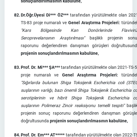
sonuçlandırılmasının kabulüne,
82.
Dr.Öğr.Üyesi Di*** ÖZ***
tarafından yürütülmekte olan 202
TS-83 proje numaralı ve
Genel Araştırma Projeleri:
türünde
"Kars Bölgesinde Kan Donörlerinde Flavivirü
Seroprevelansının Araştırılması"
başlıklı projenin son
raporunu değerlendiren danışman görüşleri doğrultusun
projenin sonuçlandırılmasının kabulüne,
83.
Prof. Dr. Mi*** ŞA***
tarafından yürütülmekte olan 2021-TS-
proje numaralı ve
Genel Araştırma Projeleri:
türünde
"Sığırlarda bulunan Shiga Toksijenik Escherichia coli (STE
suşlarının varlığı, bazı önemli Shiga Toksijenik Escherichia co
serotiplerinin ve hibrit Shiga Toksijenik Escherichia co
suşlarının Polimeraz Zincir reaksiyonu temelli tespiti"
başlık
projenin sonuç raporunu değerlendiren danışman görüşle
doğrultusunda
projenin sonuçlandırılmasının kabulüne,
84.
Prof. Dr. Em*** AT*****
tarafından yürütülmekte olan 2022-T