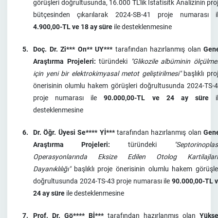
görüşleri doğrultusunda, 16.000 TL'lik İstatisitk Analizinin pro
bütçesinden çıkarılarak 2024-SB-41 proje numarası i
4.900,00-TL ve 18 ay süre
ile desteklenmesine
5.
Doç. Dr. Zi*** On** UY***
tarafından hazırlanmış olan
Gen
Araştırma Projeleri:
türündeki
"Glikozile albüminin ölçülme
için yeni bir elektrokimyasal metot geliştirilmesi"
başlıklı pro
önerisinin olumlu hakem görüşleri doğrultusunda 2024-TS-
proje numarası ile
90.000,00-TL ve 24 ay süre
il
desteklenmesine
6.
Dr. Öğr. Üyesi Se**** Yİ***
tarafından hazırlanmış olan
Gen
Araştırma Projeleri:
türündeki
"Septorinoplas
Operasyonlarında Eksize Edilen Otolog Kartilajlar
Dayanıklılığı"
başlıklı proje önerisinin olumlu hakem görüşle
doğrultusunda 2024-TS-43 proje numarası ile
90.000,00-TL 
24 ay süre
ile desteklenmesine
7.
Prof. Dr. Gö**** Bİ***
tarafından hazırlanmış olan
Yüks