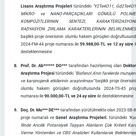
Lisans Araştırma Projeleri
türündeki
"Y2Te4O11, Gd2Te4O
MİKRO- ve NANO-PARÇAÇIKLARI GÖMÜLÜ POLIME
KOMPOZITLERININ SENTEZI, KARAKTERİZASYONU
RADYASYON ZIRLAMA KARAKTERLERININ BELIRLENMESI
başlıklı proje önerisinin olumlu hakem görüşleri doğrultusun
2024-FM-44 proje numarası ile
59.988,00-TL ve 12 ay süre
i
desteklenmesine
8.
Prof. Dr. Ab****** DO***
tarafından hazırlanmış olan
Dokto
Araştırma Projesi
türündeki
"Bisfenol A'nın farelerde mutajen
ve karsinojenik etkilerinin araştırılması"
başlıklı proje önerisin
olumlu hakem görüşleri doğrultusunda 2024-TS-45 pro
numarası ile
90.000,00-TL ve 24 ay süre
ile desteklenmesine
9.
Doç. Dr. Mu*** DE***
tarafından yürütülmekte olan 2023-SB-
proje numaralı ve
Genel Araştırma Projeleri:
türündeki
"Ka
İlinde Arıcılık Potansiyeli Taşıyan Alanların Çok Kriterli Kar
Verme Yöntemleri ve CBS Analizleri Kullanılarak Belirlenmes