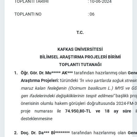
TOPLANTI TARİHİ
: 10-06-2024
TOPLANTI NO
: 06
T.C.
KAFKAS ÜNİVERSİTESİ
BİLİMSEL ARAŞTIRMA PROJELERİ BİRİMİ
TOPLANTI TUTANAĞI
1.
Öğr. Gör. Dr. Mu***** AK***
tarafından hazırlanmış olan
Gen
Araştırma Projeleri:
türündeki
"İn vivo şartlarda soğuk stresi
maruz kalan fesleğenin (Ocimum basilicum L.) MYS ve G
gen ifadelerindeki değişikliklerinin tespit edilmesi"
başlıklı pro
önerisinin olumlu hakem görüşleri doğrultusunda 2024-FM-
proje numarası ile
74.950,80-TL ve 18 ay süre
il
desteklenmesine
2.
Doç. Dr. Da*** Bİ********
tarafından hazırlanmış olan
Gen