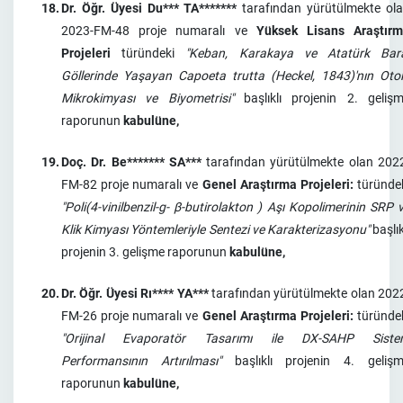
18.
Dr. Öğr. Üyesi Du*** TA*******
tarafından yürütülmekte ol
2023-FM-48 proje numaralı ve
Yüksek Lisans Araştır
Projeleri
türündeki
"Keban, Karakaya ve Atatürk Bar
Göllerinde Yaşayan Capoeta trutta (Heckel, 1843)'nın Otol
Mikrokimyası ve Biyometrisi"
başlıklı projenin 2. geliş
raporunun
kabulüne,
19.
Doç. Dr. Be******* SA***
tarafından yürütülmekte olan 202
FM-82 proje numaralı ve
Genel Araştırma Projeleri:
türünde
"Poli(4-vinilbenzil-g- β-butirolakton ) Aşı Kopolimerinin SRP 
Klik Kimyası Yöntemleriyle Sentezi ve Karakterizasyonu"
başlık
projenin 3. gelişme raporunun
kabulüne,
20.
Dr. Öğr. Üyesi Rı**** YA***
tarafından yürütülmekte olan 202
FM-26 proje numaralı ve
Genel Araştırma Projeleri:
türünde
"Orijinal Evaporatör Tasarımı ile DX-SAHP Siste
Performansının Artırılması"
başlıklı projenin 4. geliş
raporunun
kabulüne,