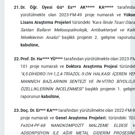
21.
Dr. Öğr. Üyesi Gü* Es** AK***** KA*****
tarafınd
yürütülmekte olan 2023-FM-49 proje numaralı ve
Yüks
Lisans Araştırma Projeleri
türündeki
"Kars İlinde Ticari Olar
Satılan Balların Melissopalinolojik, Antibakteriyel ve Kali
Niteliklerinin Analizi"
başlıklı projenin 2. gelişme raporun
kabulüne,
22.
Prof. Dr. Ha**** YÜ****
tarafından yürütülmekte olan 2023-F
101 proje numaralı ve
Doktora Araştırma Projesi
türünde
"4,5-DİHİDRO-1H-1,2,4-TRİAZOL-5-ON HALKASI İÇEREN YE
MANNİCH BAZLARININ SENTEZİ VE İN-VİTRO BİYOLOJİ
ÖZELLİKLERİNİN İNCELENMESİ"
başlıklı projenin 1. geliş
raporunun
kabulüne,
23.
Doç. Dr. Er*** KA***
tarafından yürütülmekte olan 2022-FM-
proje numaralı ve
Genel Araştırma Projeleri:
türündeki
"İG
Fe3O4-PF-68 NANOKOMPOZİT MALZEME ELDESİ V
ADSORPSİYON İLE AĞIR METAL GİDERİM PROSESİNİ