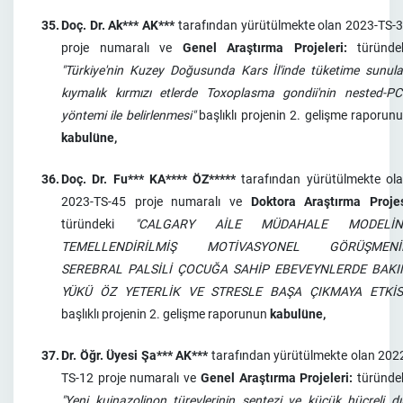
35.
Doç. Dr. Ak*** AK***
tarafından yürütülmekte olan 2023-TS-
proje numaralı ve
Genel Araştırma Projeleri:
türünde
"Türkiye'nin Kuzey Doğusunda Kars İl'inde tüketime sunul
kıymalık kırmızı etlerde Toxoplasma gondii'nin nested-P
yöntemi ile belirlenmesi"
başlıklı projenin 2. gelişme raporun
kabulüne,
36.
Doç. Dr. Fu*** KA**** ÖZ*****
tarafından yürütülmekte ol
2023-TS-45 proje numaralı ve
Doktora Araştırma Proje
türündeki
"CALGARY AİLE MÜDAHALE MODELİN
TEMELLENDİRİLMİŞ MOTİVASYONEL GÖRÜŞMENİ
SEREBRAL PALSİLİ ÇOCUĞA SAHİP EBEVEYNLERDE BAKI
YÜKÜ ÖZ YETERLİK VE STRESLE BAŞA ÇIKMAYA ETKİSİ
başlıklı projenin 2. gelişme raporunun
kabulüne,
37.
Dr. Öğr. Üyesi Şa*** AK***
tarafından yürütülmekte olan 202
TS-12 proje numaralı ve
Genel Araştırma Projeleri:
türünde
"Yeni kuinazolinon türevlerinin sentezi ve küçük hücreli dı