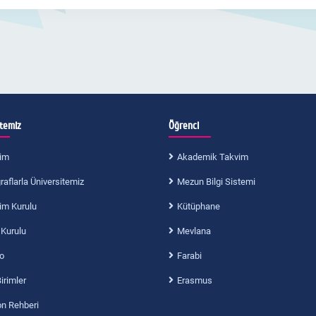
itemiz
Öğrenci
im
Akademik Takvim
aflarla Üniversitemiz
Mezun Bilgi Sistemi
im Kurulu
Kütüphane
 Kurulu
Mevlana
o
Farabi
Birimler
Erasmus
on Rehberi