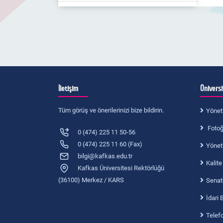
İletişim
Ünivers
Tüm görüş ve önerilerinizi bize bildirin.
Yönet
Fotoğr
0 (474) 225 11 50-56
0 (474) 225 11 60 (Fax)
Yönet
bilgi@kafkas.edu.tr
Kalite
Kafkas Üniversitesi Rektörlüğü
(36100) Merkez / KARS
Senat
İdari 
Telef