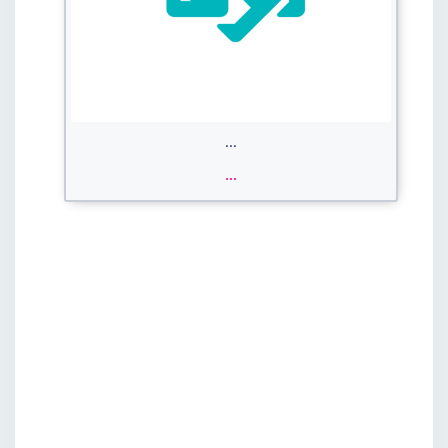
...
...