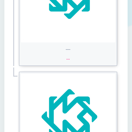
....
...