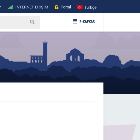
m
İNTERNET ERİŞİM
Portal
Türkçe
E-KAFKAS