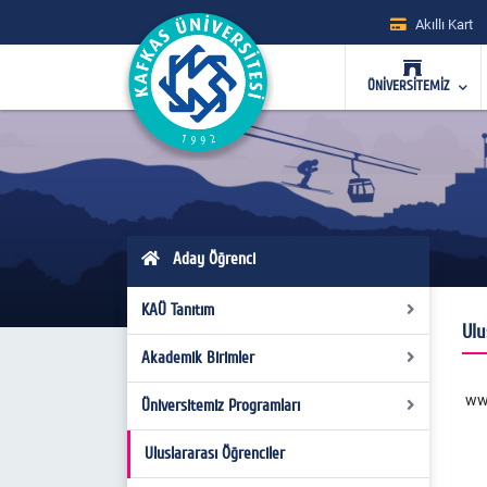
Akıllı Kart
ÜNİVERSİTEMİZ
Aday Öğrenci
KAÜ Tanıtım
Ulu
Akademik Birimler
Rektörümüzün Mesajı
ww
KAU Tanıtım Kataloğu
Üniversitemiz Programları
Fakülteler
Fotoğraf Galerisi
Yüksekokullar
Diş Hekimliği Fakültesi
Uluslararası Öğrenciler
Fakülteler