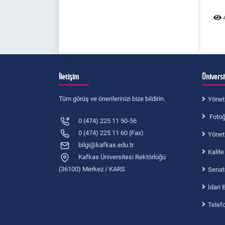
4
İletişim
Ünivers
Tüm görüş ve önerilerinizi bize bildirin.
Yönet
Fotoğr
0 (474) 225 11 50-56
0 (474) 225 11 60 (Fax)
Yönet
bilgi@kafkas.edu.tr
Kalite
Kafkas Üniversitesi Rektörlüğü
(36100) Merkez / KARS
Senat
İdari 
Telef