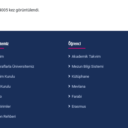
005 kez görüntülendi.
itemiz
Öğrenci
im
Akademik Takvim
aflarla Üniversitemiz
Mezun Bilgi Sistemi
im Kurulu
Kütüphane
 Kurulu
Mevlana
o
Farabi
Birimler
Erasmus
on Rehberi