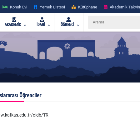
Konuk Evi
Yemek Listesi
Kütüphane
Akademik Takvi
AKADEMİK
İDARİ
ÖĞRENCİ
slararası Öğrenciler
w.kafkas.edu.tr/oidb/TR