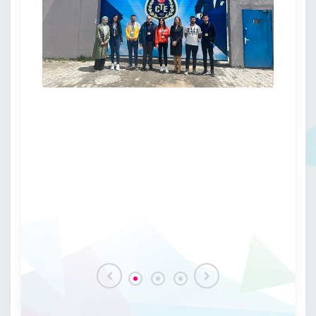
Yüksekokulumuzdan 2023 2024 eğitim öğretim
yılında mezun olan ve dereceye giren
öğrencilerimizi tebrik eder, başarılarının devamını
dileriz