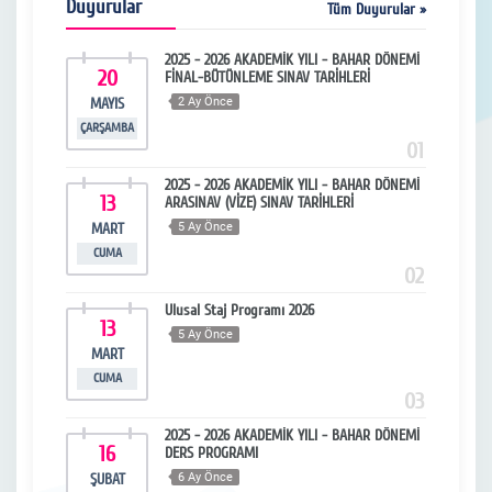
Duyurular
Tüm Duyurular »
 DÖNEMİ
2025 - 2026 AKADEMİK YILI - BAHAR DÖNEMİ
20
0
FİNAL-BÜTÜNLEME SINAV TARİHLERİ
MAYIS
2 Ay Önce
ŞU
ÇARŞAMBA
SA
13
01
 Siyasi
2025 - 2026 AKADEMİK YILI - BAHAR DÖNEMİ
13
1
ARASINAV (VİZE) SINAV TARİHLERİ
MART
5 Ay Önce
OC
CUMA
PAZA
14
02
min
Ulusal Staj Programı 2026
13
1
5 Ay Önce
MART
OC
CUMA
CU
15
03
2025 - 2026 AKADEMİK YILI - BAHAR DÖNEMİ
16
1
DERS PROGRAMI
ŞUBAT
6 Ay Önce
ARA