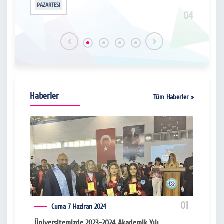
PAZARTESI
PERŞ
16
04
Haberler
Tüm Haberler »
04
01
Cuma 7 Haziran 2024
Üniversitemizde 2023-2024 Akademik Yılı
Üniv