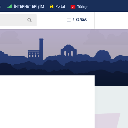
m
İNTERNET ERİŞİM
Portal
Türkçe
E-KAFKAS