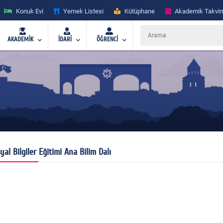
Konuk Evi
Yemek Listesi
Kütüphane
Akademik Takvi
AKADEMİK
İDARİ
ÖĞRENCİ
yal Bilgiler Eğitimi Ana Bilim Dalı