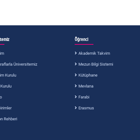
itemiz
Öğrenci
im
Akademik Takvim
aflarla Üniversitemiz
Mezun Bilgi Sistemi
im Kurulu
Kütüphane
 Kurulu
Mevlana
o
Farabi
Birimler
Erasmus
on Rehberi