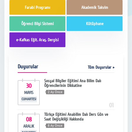
Farabi Programı
Akademik Takvim
Öğrenci Bilgi Sistemi
Kütüphane
e-Kafkas Eğit. Araş. Dergisi
Duyurular
Tüm Duyurular »
2021-
Sosyal Bilgiler Eğitimi Ana Bilim Dalı
30
2
-
Öğrencilerinin Dikkatine
MAYIS
2 Ay Önce
MA
CUMARTESI
PERŞ
13
01
22
Türkçe Eğitimi Anabilim Dalı Ders Gün ve
08
1
tünleme
Saat Değişikliği Hakkında
ARALIK
8 Ay Önce
MA