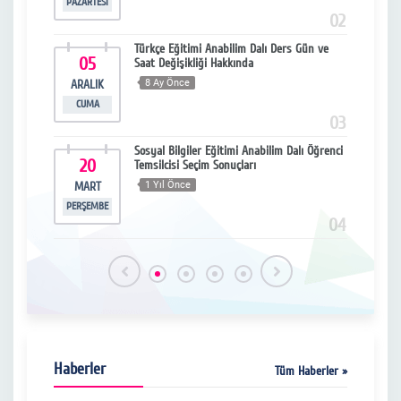
PAZARTESI
ÇARŞ
14
02
 Bahar
Türkçe Eğitimi Anabilim Dalı Ders Gün ve
05
1
a
Saat Değişikliği Hakkında
ARALIK
8 Ay Önce
MA
CUMA
ÇARŞ
15
03
 2022
Sosyal Bilgiler Eğitimi Anabilim Dalı Öğrenci
20
1
Temsilcisi Seçim Sonuçları
MART
1 Yıl Önce
MA
PERŞEMBE
ÇARŞ
16
04
Haberler
Tüm Haberler »