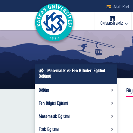
Akıllı Kart
ÜNİVERSİTEMİZ
Matematik ve Fen Bilimleri Eğitimi
Bölümü
Biy
Bölüm
Fen Bilgisi Eğitimi
Misyon ve Vizyon
Kurul Kararları
Matematik Eğitimi
Hakkında
Hakkında
Komisyonlar
Fizik Eğitimi
Hakkında