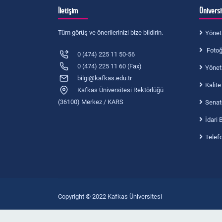
Kimya Eğitimi Anabilim Dalı
İletişim
Ünivers
Yerleşke
Tüm görüş ve önerilerinizi bize bildirin.
Yönet
Fotoğr
0 (474) 225 11 50-56
0 (474) 225 11 60 (Fax)
Yönet
bilgi@kafkas.edu.tr
Kalite
Kafkas Üniversitesi Rektörlüğü
(36100) Merkez / KARS
Senat
İdari 
Telef
Copyright © 2022 Kafkas Üniversitesi