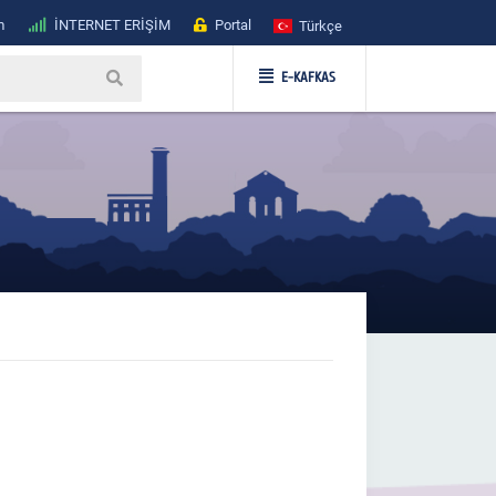
m
İNTERNET ERİŞİM
Portal
Türkçe
E-KAFKAS