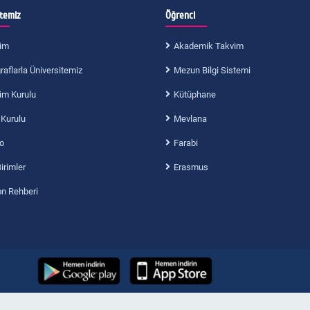
itemiz
Öğrenci
im
Akademik Takvim
aflarla Üniversitemiz
Mezun Bilgi Sistemi
im Kurulu
Kütüphane
 Kurulu
Mevlana
o
Farabi
Birimler
Erasmus
on Rehberi