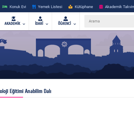
Konuk Evi
Yemek Listesi
Kütüphane
Akademik Takvi
AKADEMİK
İDARİ
ÖĞRENCİ
oloji Eğitimi Anabilim Dalı